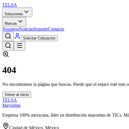
TELSA
Soluciones
Marcas
Nosotros
Noticias
Soporte
Contacto
Solicitar Cotización
404
No encontramos la página que buscas. Puede que el enlace esté roto o
Volver al inicio
TELSA
Mayorista
Empresa 100% mexicana, líder en distribución mayorista de TICs. M
Ciudad de México, México