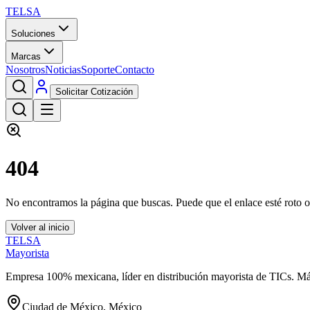
TELSA
Soluciones
Marcas
Nosotros
Noticias
Soporte
Contacto
Solicitar Cotización
404
No encontramos la página que buscas. Puede que el enlace esté roto o
Volver al inicio
TELSA
Mayorista
Empresa 100% mexicana, líder en distribución mayorista de TICs. M
Ciudad de México, México