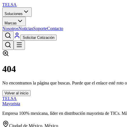
TELSA
Soluciones
Marcas
Nosotros
Noticias
Soporte
Contacto
Solicitar Cotización
404
No encontramos la página que buscas. Puede que el enlace esté roto o
Volver al inicio
TELSA
Mayorista
Empresa 100% mexicana, líder en distribución mayorista de TICs. M
Ciudad de México, México